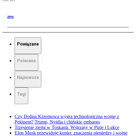
Foto: AFP
zew
Powiązane
Polecane
Najnowsze
Tagi
Czy Dolina Krzemowa wygra technologiczną wojnę z
Pekinem? Trump, Nvidia i chińskie embargo
Trzęsienie ziemi w Toskanii. Wstrząsy w Pizie i Lukce
Elon Musk przewiduje koniec znaczenia pieniędzy i wojnę