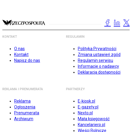
KONTAKT
REGULAMIN
O nas
Polityka Prywatności
Kontakt
Zmiana ustawień zgód
Napisz do nas
Regulamin serwisu
Informacje o nadawcy
Deklaracja dostępności
REKLAMA I PRENUMERATA
PARTNERZY
Reklama
E-kiosk.pl
Ogłoszenia
E-gazety.pl
Prenumerata
Nexto.pl
Archiwum
Mała księgowość
Kancelarierp.pl
Wieści Rolnicze