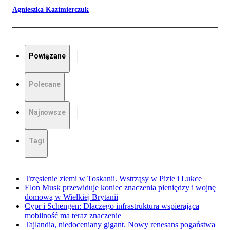
Agnieszka Kazimierczuk
Powiązane
Polecane
Najnowsze
Tagi
Trzęsienie ziemi w Toskanii. Wstrząsy w Pizie i Lukce
Elon Musk przewiduje koniec znaczenia pieniędzy i wojnę
domową w Wielkiej Brytanii
Cypr i Schengen: Dlaczego infrastruktura wspierająca
mobilność ma teraz znaczenie
Tajlandia, niedoceniany gigant. Nowy renesans pogaństwa