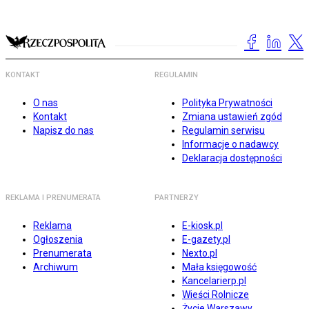
KONTAKT
REGULAMIN
O nas
Polityka Prywatności
Kontakt
Zmiana ustawień zgód
Napisz do nas
Regulamin serwisu
Informacje o nadawcy
Deklaracja dostępności
REKLAMA I PRENUMERATA
PARTNERZY
Reklama
E-kiosk.pl
Ogłoszenia
E-gazety.pl
Prenumerata
Nexto.pl
Archiwum
Mała księgowość
Kancelarierp.pl
Wieści Rolnicze
Życie Warszawy