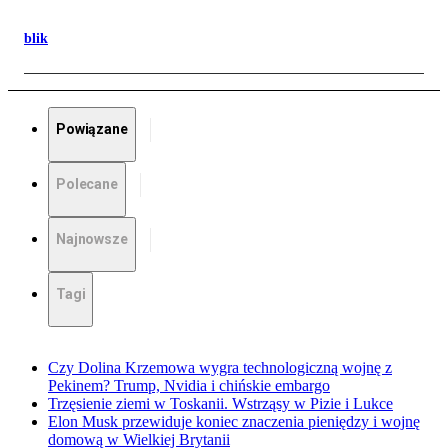
blik
Powiązane
Polecane
Najnowsze
Tagi
Czy Dolina Krzemowa wygra technologiczną wojnę z
Pekinem? Trump, Nvidia i chińskie embargo
Trzęsienie ziemi w Toskanii. Wstrząsy w Pizie i Lukce
Elon Musk przewiduje koniec znaczenia pieniędzy i wojnę
domową w Wielkiej Brytanii