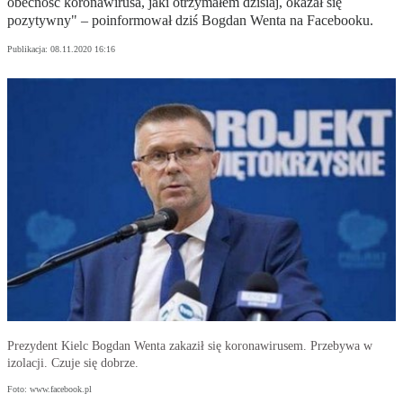
obecność koronawirusa, jaki otrzymałem dzisiaj, okazał się
pozytywny" – poinformował dziś Bogdan Wenta na Facebooku.
Publikacja:
08.11.2020 16:16
Prezydent Kielc Bogdan Wenta zakaził się koronawirusem. Przebywa w
izolacji. Czuje się dobrze.
Foto: www.facebook.pl