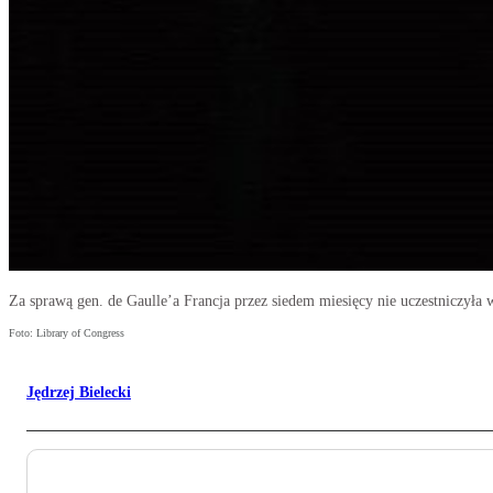
Za sprawą gen. de Gaulle’a Francja przez siedem miesięcy nie uczestniczył
Foto: Library of Congress
Jędrzej Bielecki