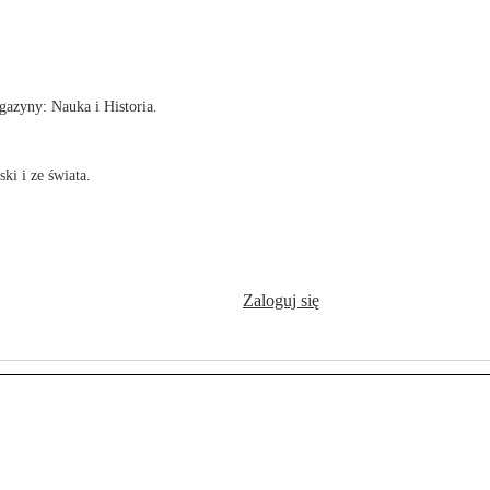
!
azyny: Nauka i Historia.
ki i ze świata.
Zaloguj się