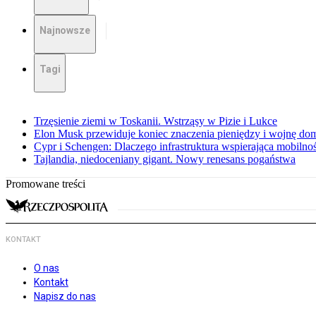
Najnowsze
Tagi
Trzęsienie ziemi w Toskanii. Wstrząsy w Pizie i Lukce
Elon Musk przewiduje koniec znaczenia pieniędzy i wojnę do
Cypr i Schengen: Dlaczego infrastruktura wspierająca mobilno
Tajlandia, niedoceniany gigant. Nowy renesans pogaństwa
Promowane treści
KONTAKT
O nas
Kontakt
Napisz do nas