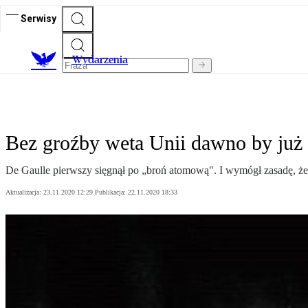
Serwisy
Wydarzenia
Bez groźby weta Unii dawno by już 
De Gaulle pierwszy sięgnął po „broń atomową". I wymógł zasadę, że
Aktualizacja:
23.11.2020 12:29
Publikacja:
22.11.2020 18:33