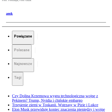
Foto: Fotorzepa, Piotr Guzik
amk
Powiązane
Polecane
Najnowsze
Tagi
Czy Dolina Krzemowa wygra technologiczną wojnę z
Pekinem? Trump, Nvidia i chińskie embargo
Trzęsienie ziemi w Toskanii. Wstrząsy w Pizie i Lukce
Elon Musk przewiduje koniec znaczenia pieniędzy i wojnę