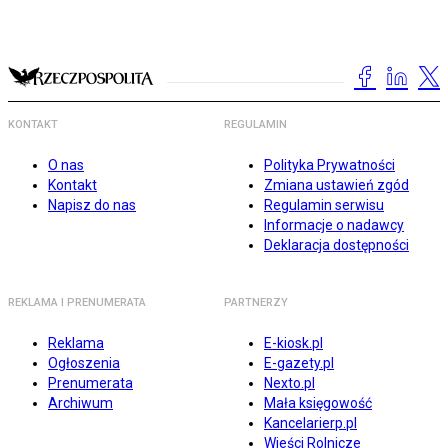
KONTAKT
REGULAMIN
O nas
Polityka Prywatności
Kontakt
Zmiana ustawień zgód
Napisz do nas
Regulamin serwisu
Informacje o nadawcy
Deklaracja dostępności
REKLAMA I PRENUMERATA
PARTNERZY
Reklama
E-kiosk.pl
Ogłoszenia
E-gazety.pl
Prenumerata
Nexto.pl
Archiwum
Mała księgowość
Kancelarierp.pl
Wieści Rolnicze