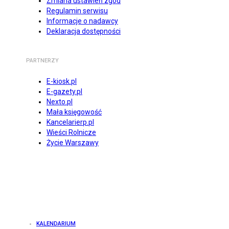
Zmiana ustawień zgód
Regulamin serwisu
Informacje o nadawcy
Deklaracja dostępności
PARTNERZY
E-kiosk.pl
E-gazety.pl
Nexto.pl
Mała księgowość
Kancelarierp.pl
Wieści Rolnicze
Życie Warszawy
KALENDARIUM