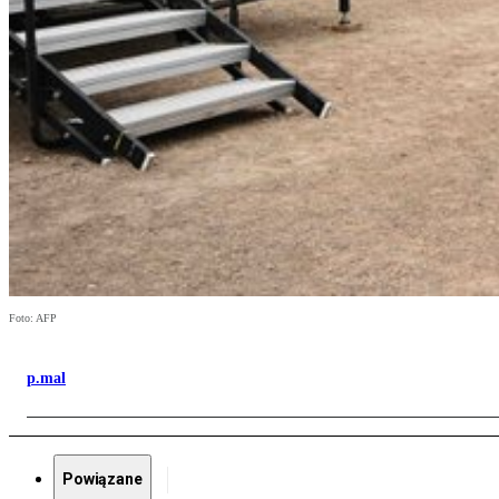
Foto: AFP
p.mal
Powiązane