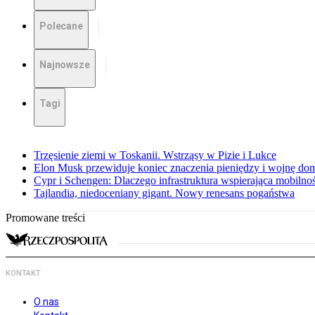
Polecane
Najnowsze
Tagi
Trzęsienie ziemi w Toskanii. Wstrząsy w Pizie i Lukce
Elon Musk przewiduje koniec znaczenia pieniędzy i wojnę do
Cypr i Schengen: Dlaczego infrastruktura wspierająca mobilno
Tajlandia, niedoceniany gigant. Nowy renesans pogaństwa
Promowane treści
KONTAKT
O nas