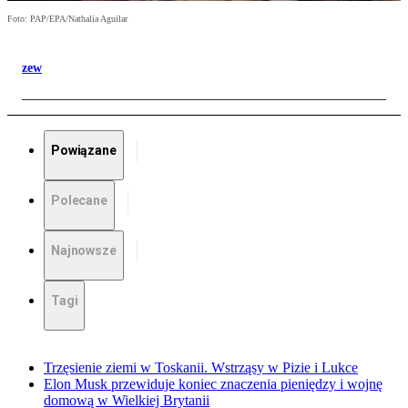
Foto: PAP/EPA/Nathalia Aguilar
zew
Powiązane
Polecane
Najnowsze
Tagi
Trzęsienie ziemi w Toskanii. Wstrząsy w Pizie i Lukce
Elon Musk przewiduje koniec znaczenia pieniędzy i wojnę
domową w Wielkiej Brytanii