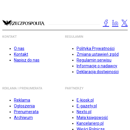
KONTAKT
REGULAMIN
O nas
Polityka Prywatności
Kontakt
Zmiana ustawień zgód
Napisz do nas
Regulamin serwisu
Informacje o nadawcy
Deklaracja dostępności
REKLAMA I PRENUMERATA
PARTNERZY
Reklama
E-kiosk.pl
Ogłoszenia
E-gazety.pl
Prenumerata
Nexto.pl
Archiwum
Mała księgowość
Kancelarierp.pl
Wieści Rolnicze