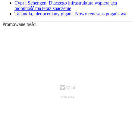
Cypr i Schengen: Dlaczego infrastruktura wspierająca
mobilność ma teraz znaczenie
Tajlandia, niedoceniany gigant. Nowy renesans pogaństwa
Promowane treści