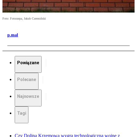
Foto: Fotorzepa, Jakub Czermiński
p.mal
Powiązane
Polecane
Najnowsze
Tagi
Czy Dolina Krzemowa wygra technologiczną wojnę z