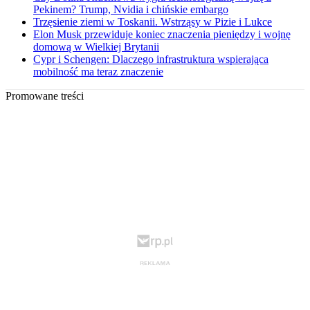
Pekinem? Trump, Nvidia i chińskie embargo
Trzęsienie ziemi w Toskanii. Wstrząsy w Pizie i Lukce
Elon Musk przewiduje koniec znaczenia pieniędzy i wojnę
domową w Wielkiej Brytanii
Cypr i Schengen: Dlaczego infrastruktura wspierająca
mobilność ma teraz znaczenie
Promowane treści