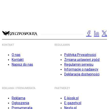
KONTAKT
REGULAMIN
O nas
Polityka Prywatności
Kontakt
Zmiana ustawień zgód
Napisz do nas
Regulamin serwisu
Informacje o nadawcy
Deklaracja dostępności
REKLAMA I PRENUMERATA
PARTNERZY
Reklama
E-kiosk.pl
Ogłoszenia
E-gazety.pl
Prenumerata
Nexto.pl