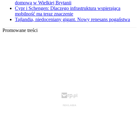
domową w Wielkiej Brytanii
Cypr i Schengen: Dlaczego infrastruktura wspierająca
mobilność ma teraz znaczenie
Tajlandia, niedoceniany gigant. Nowy renesans pogaństwa
Promowane treści