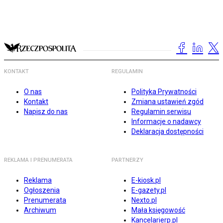
KONTAKT
REGULAMIN
O nas
Polityka Prywatności
Kontakt
Zmiana ustawień zgód
Napisz do nas
Regulamin serwisu
Informacje o nadawcy
Deklaracja dostępności
REKLAMA I PRENUMERATA
PARTNERZY
Reklama
E-kiosk.pl
Ogłoszenia
E-gazety.pl
Prenumerata
Nexto.pl
Archiwum
Mała księgowość
Kancelarierp.pl