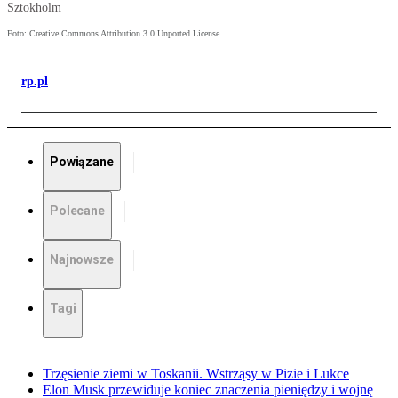
Sztokholm
Foto: Creative Commons Attribution 3.0 Unported License
rp.pl
Powiązane
Polecane
Najnowsze
Tagi
Trzęsienie ziemi w Toskanii. Wstrząsy w Pizie i Lukce
Elon Musk przewiduje koniec znaczenia pieniędzy i wojnę