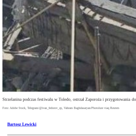
Strzelanina podczas festiwalu w Toledo, ostrzał Zaporoża i przygotowania
Foto: Adobe Stock, Telegram/@ivan_fedorov_zp, Vahram Baghdasaryan/Photolure viaq Reuters
Bartosz Lewicki