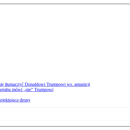
a się tłumaczyć Donaldowi Trumpowi ws. amunicji
tanjahu mówi „nie” Trumpowi
ojektującą drony