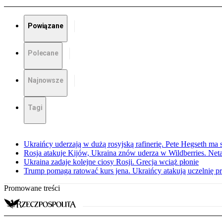
Powiązane
Polecane
Najnowsze
Tagi
Ukraińcy uderzają w dużą rosyjską rafinerię. Pete Hegseth m
Rosja atakuje Kijów, Ukraina znów uderza w Wildberries. Ne
Ukraina zadaje kolejne ciosy Rosji. Grecja wciąż płonie
Trump pomaga ratować kurs jena. Ukraińcy atakują uczelnię pr
Promowane treści