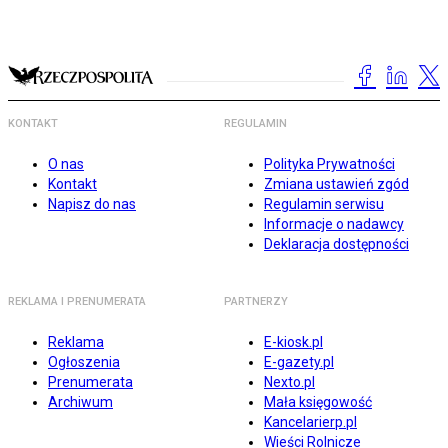
KONTAKT
REGULAMIN
O nas
Polityka Prywatności
Kontakt
Zmiana ustawień zgód
Napisz do nas
Regulamin serwisu
Informacje o nadawcy
Deklaracja dostępności
REKLAMA I PRENUMERATA
PARTNERZY
Reklama
E-kiosk.pl
Ogłoszenia
E-gazety.pl
Prenumerata
Nexto.pl
Archiwum
Mała księgowość
Kancelarierp.pl
Wieści Rolnicze