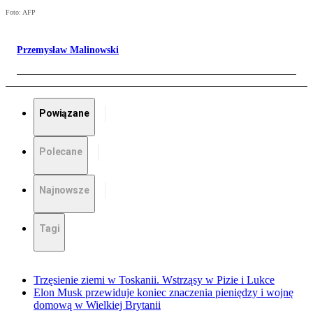
Foto: AFP
Przemysław Malinowski
Powiązane
Polecane
Najnowsze
Tagi
Trzęsienie ziemi w Toskanii. Wstrząsy w Pizie i Lukce
Elon Musk przewiduje koniec znaczenia pieniędzy i wojnę
domową w Wielkiej Brytanii