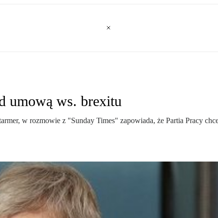
ad umową ws. brexitu
r Starmer, w rozmowie z "Sunday Times" zapowiada, że Partia Pracy c