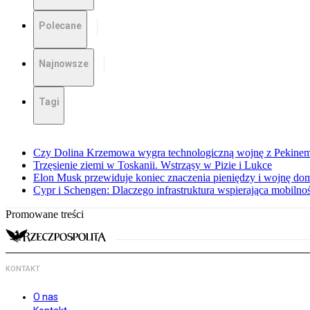
Polecane
Najnowsze
Tagi
Czy Dolina Krzemowa wygra technologiczną wojnę z Pekinem?
Trzęsienie ziemi w Toskanii. Wstrząsy w Pizie i Lukce
Elon Musk przewiduje koniec znaczenia pieniędzy i wojnę do
Cypr i Schengen: Dlaczego infrastruktura wspierająca mobilno
Promowane treści
KONTAKT
O nas