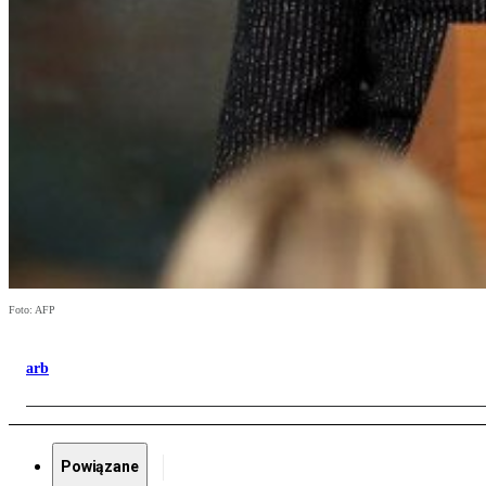
Foto: AFP
arb
Powiązane