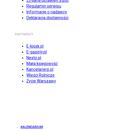
Zmiana ustawień zgód
Regulamin serwisu
Informacje o nadawcy
Deklaracja dostępności
PARTNERZY
E-kiosk.pl
E-gazety.pl
Nexto.pl
Mała księgowość
Kancelarierp.pl
Wieści Rolnicze
Życie Warszawy
KALENDARIUM