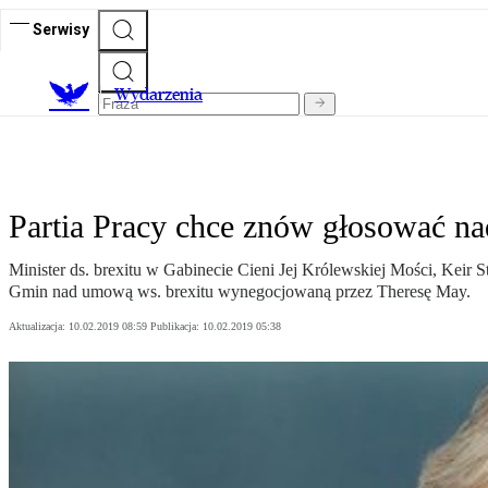
Serwisy
Wydarzenia
Partia Pracy chce znów głosować n
Minister ds. brexitu w Gabinecie Cieni Jej Królewskiej Mości, Kei
Gmin nad umową ws. brexitu wynegocjowaną przez Theresę May.
Aktualizacja:
10.02.2019 08:59
Publikacja:
10.02.2019 05:38