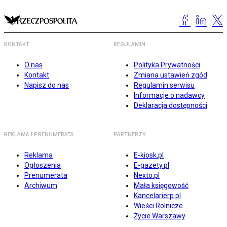
KONTAKT
REGULAMIN
O nas
Polityka Prywatności
Kontakt
Zmiana ustawień zgód
Napisz do nas
Regulamin serwisu
Informacje o nadawcy
Deklaracja dostępności
REKLAMA I PRENUMERATA
PARTNERZY
Reklama
E-kiosk.pl
Ogłoszenia
E-gazety.pl
Prenumerata
Nexto.pl
Archiwum
Mała księgowość
Kancelarierp.pl
Wieści Rolnicze
Życie Warszawy