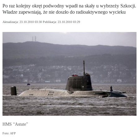
Po raz kolejny okręt podwodny wpadł na skały u wybrzeży Szkocji.
Władze zapewniają, że nie doszło do radioaktywnego wycieku
Aktualizacja:
23.10.2010 03:30
Publikacja:
23.10.2010 03:29
HMS “Astute”
Foto: AFP