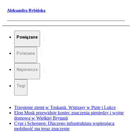
Aleksandra Rybińska
Powiązane
Polecane
Najnowsze
Tagi
Trzęsienie ziemi w Toskanii. Wstrząsy w Pizie i Lukce
Elon Musk przewiduje koniec znaczenia pieniędzy i wojnę
domową w Wielkiej Brytanii
Cypr i Schengen: Dlaczego infrastruktura wspierająca
mobilność ma teraz znaczenie