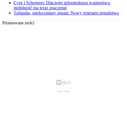
Cypr i Schengen: Dlaczego infrastruktura wspierająca
mobilność ma teraz znaczenie
Tajlandia, niedoceniany gigant. Nowy renesans pogaństwa
Promowane treści