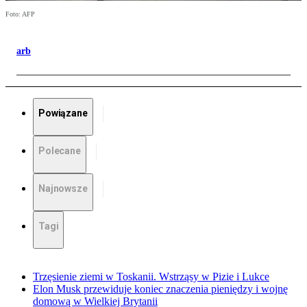
Foto: AFP
arb
Powiązane
Polecane
Najnowsze
Tagi
Trzęsienie ziemi w Toskanii. Wstrząsy w Pizie i Lukce
Elon Musk przewiduje koniec znaczenia pieniędzy i wojnę
domową w Wielkiej Brytanii