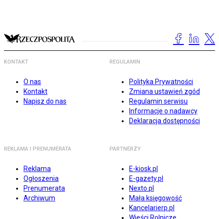
KONTAKT
REGULAMIN
O nas
Polityka Prywatności
Kontakt
Zmiana ustawień zgód
Napisz do nas
Regulamin serwisu
Informacje o nadawcy
Deklaracja dostępności
REKLAMA I PRENUMERATA
PARTNERZY
Reklama
E-kiosk.pl
Ogłoszenia
E-gazety.pl
Prenumerata
Nexto.pl
Archiwum
Mała księgowość
Kancelarierp.pl
Wieści Rolnicze