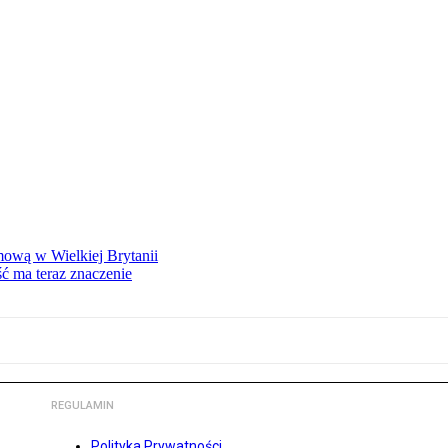
mową w Wielkiej Brytanii
ść ma teraz znaczenie
REGULAMIN
Polityka Prywatności