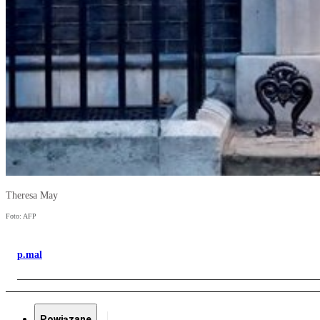
Theresa May
Foto: AFP
p.mal
Powiązane