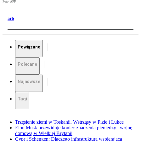
Foto: AFP
arb
Powiązane
Polecane
Najnowsze
Tagi
Trzęsienie ziemi w Toskanii. Wstrząsy w Pizie i Lukce
Elon Musk przewiduje koniec znaczenia pieniędzy i wojnę
domową w Wielkiej Brytanii
Cypr i Schengen: Dlaczego infrastruktura wspierająca