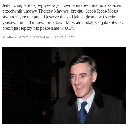
Jeden z najbardziej wpływowych zwolenników brexitu, a zarazem
przeciwnik umowy Theresy May ws. brexitu, Jacob Rees-Mogg
stwierdził, że nie podjął jeszcze decyzji jak zagłosuje w trzecim
głosowaniu nad umową brexitową May, ale dodał, że "jakikolwiek
brexit jest lepszy niż pozostanie w UE".
Aktualizacja:
18.03.2019 13:09
Publikacja:
18.03.2019 12:57