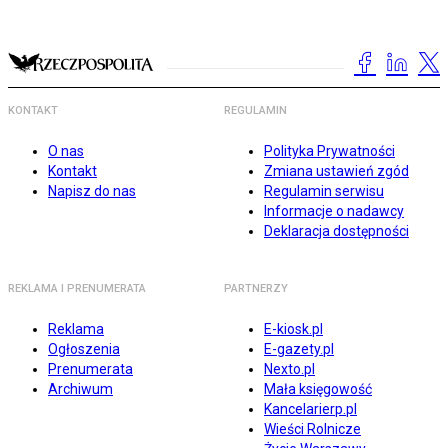
KONTAKT
REGULAMIN
O nas
Polityka Prywatności
Kontakt
Zmiana ustawień zgód
Napisz do nas
Regulamin serwisu
Informacje o nadawcy
Deklaracja dostępności
REKLAMA I PRENUMERATA
PARTNERZY
Reklama
E-kiosk.pl
Ogłoszenia
E-gazety.pl
Prenumerata
Nexto.pl
Archiwum
Mała księgowość
Kancelarierp.pl
Wieści Rolnicze