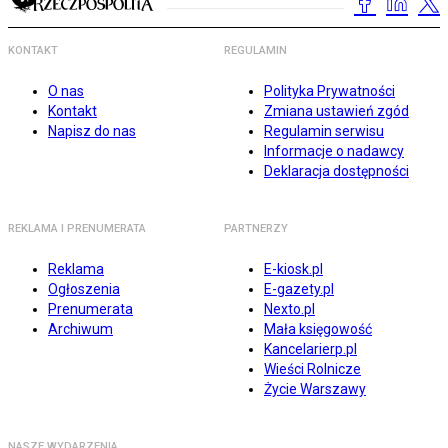
KONTAKT
REGULAMIN
O nas
Polityka Prywatności
Kontakt
Zmiana ustawień zgód
Napisz do nas
Regulamin serwisu
Informacje o nadawcy
Deklaracja dostępności
REKLAMA I PRENUMERATA
PARTNERZY
Reklama
E-kiosk.pl
Ogłoszenia
E-gazety.pl
Prenumerata
Nexto.pl
Archiwum
Mała księgowość
Kancelarierp.pl
Wieści Rolnicze
Życie Warszawy
NASZE WYDARZENIA