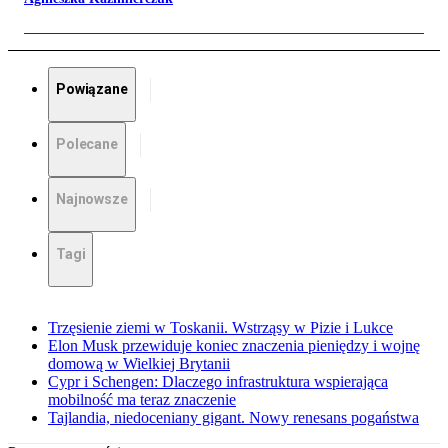
Powiązane
Polecane
Najnowsze
Tagi
Trzęsienie ziemi w Toskanii. Wstrząsy w Pizie i Lukce
Elon Musk przewiduje koniec znaczenia pieniędzy i wojnę
domową w Wielkiej Brytanii
Cypr i Schengen: Dlaczego infrastruktura wspierająca
mobilność ma teraz znaczenie
Tajlandia, niedoceniany gigant. Nowy renesans pogaństwa