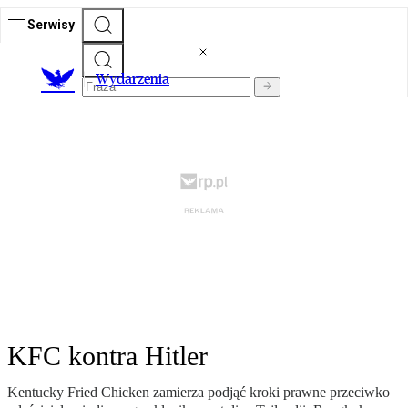
Serwisy
Wydarzenia
KFC kontra Hitler
Kentucky Fried Chicken zamierza podjąć kroki prawne przeciwko