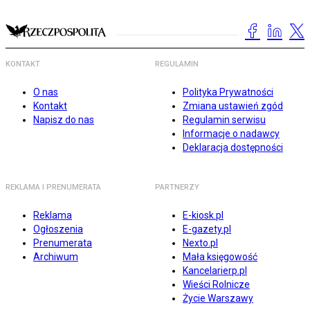
KONTAKT
REGULAMIN
O nas
Polityka Prywatności
Kontakt
Zmiana ustawień zgód
Napisz do nas
Regulamin serwisu
Informacje o nadawcy
Deklaracja dostępności
REKLAMA I PRENUMERATA
PARTNERZY
Reklama
E-kiosk.pl
Ogłoszenia
E-gazety.pl
Prenumerata
Nexto.pl
Archiwum
Mała księgowość
Kancelarierp.pl
Wieści Rolnicze
Życie Warszawy