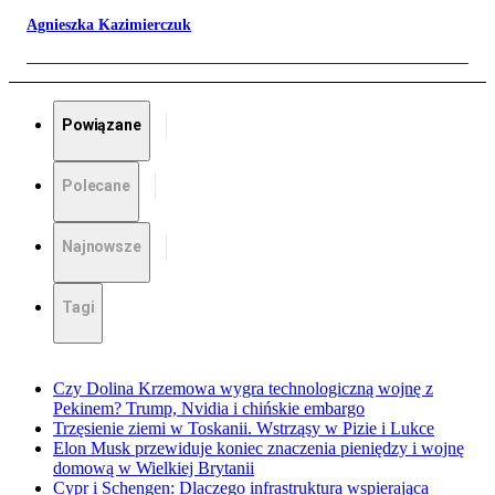
Agnieszka Kazimierczuk
Powiązane
Polecane
Najnowsze
Tagi
Czy Dolina Krzemowa wygra technologiczną wojnę z
Pekinem? Trump, Nvidia i chińskie embargo
Trzęsienie ziemi w Toskanii. Wstrząsy w Pizie i Lukce
Elon Musk przewiduje koniec znaczenia pieniędzy i wojnę
domową w Wielkiej Brytanii
Cypr i Schengen: Dlaczego infrastruktura wspierająca