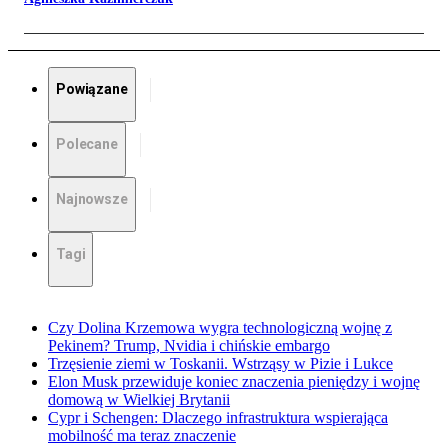
Powiązane
Polecane
Najnowsze
Tagi
Czy Dolina Krzemowa wygra technologiczną wojnę z
Pekinem? Trump, Nvidia i chińskie embargo
Trzęsienie ziemi w Toskanii. Wstrząsy w Pizie i Lukce
Elon Musk przewiduje koniec znaczenia pieniędzy i wojnę
domową w Wielkiej Brytanii
Cypr i Schengen: Dlaczego infrastruktura wspierająca
mobilność ma teraz znaczenie