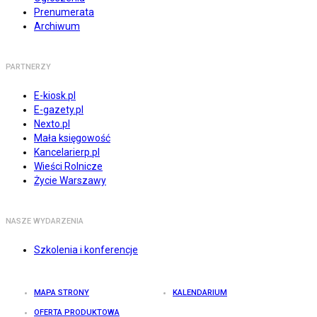
Prenumerata
Archiwum
PARTNERZY
E-kiosk.pl
E-gazety.pl
Nexto.pl
Mała księgowość
Kancelarierp.pl
Wieści Rolnicze
Życie Warszawy
NASZE WYDARZENIA
Szkolenia i konferencje
MAPA STRONY
KALENDARIUM
OFERTA PRODUKTOWA