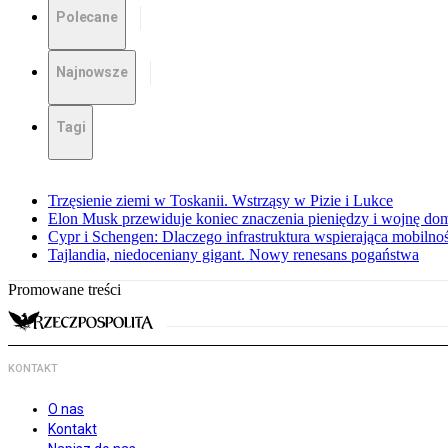
Polecane
Najnowsze
Tagi
Trzęsienie ziemi w Toskanii. Wstrząsy w Pizie i Lukce
Elon Musk przewiduje koniec znaczenia pieniędzy i wojnę do
Cypr i Schengen: Dlaczego infrastruktura wspierająca mobilno
Tajlandia, niedoceniany gigant. Nowy renesans pogaństwa
Promowane treści
KONTAKT
O nas
Kontakt