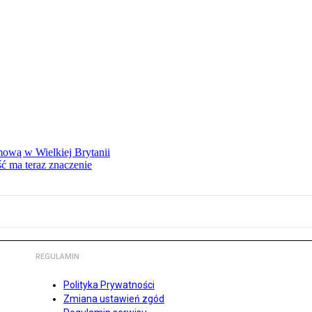
mową w Wielkiej Brytanii
ść ma teraz znaczenie
REGULAMIN
Polityka Prywatności
Zmiana ustawień zgód