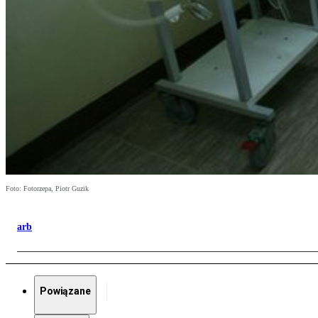
Foto: Fotorzepa, Piotr Guzik
arb
Powiązane