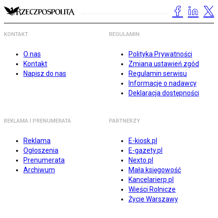
KONTAKT
REGULAMIN
O nas
Polityka Prywatności
Kontakt
Zmiana ustawień zgód
Napisz do nas
Regulamin serwisu
Informacje o nadawcy
Deklaracja dostępności
REKLAMA I PRENUMERATA
PARTNERZY
Reklama
E-kiosk.pl
Ogłoszenia
E-gazety.pl
Prenumerata
Nexto.pl
Archiwum
Mała księgowość
Kancelarierp.pl
Wieści Rolnicze
Życie Warszawy