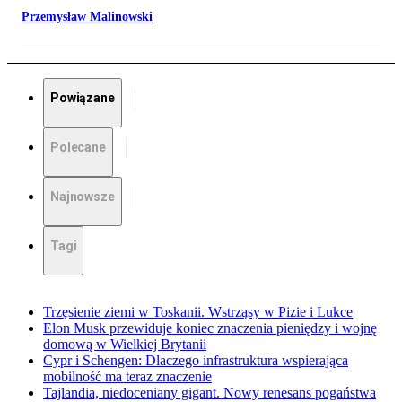
Przemysław Malinowski
Powiązane
Polecane
Najnowsze
Tagi
Trzęsienie ziemi w Toskanii. Wstrząsy w Pizie i Lukce
Elon Musk przewiduje koniec znaczenia pieniędzy i wojnę
domową w Wielkiej Brytanii
Cypr i Schengen: Dlaczego infrastruktura wspierająca
mobilność ma teraz znaczenie
Tajlandia, niedoceniany gigant. Nowy renesans pogaństwa