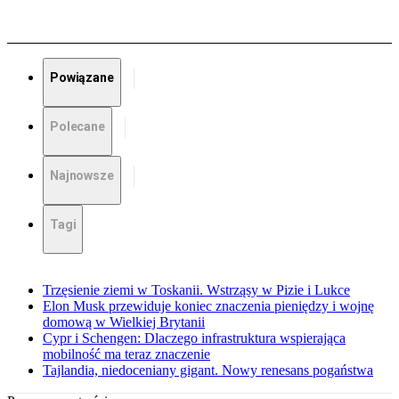
Powiązane
Polecane
Najnowsze
Tagi
Trzęsienie ziemi w Toskanii. Wstrząsy w Pizie i Lukce
Elon Musk przewiduje koniec znaczenia pieniędzy i wojnę
domową w Wielkiej Brytanii
Cypr i Schengen: Dlaczego infrastruktura wspierająca
mobilność ma teraz znaczenie
Tajlandia, niedoceniany gigant. Nowy renesans pogaństwa