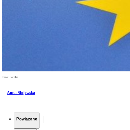
Foto: Fotolia
Anna Słojewska
Powiązane