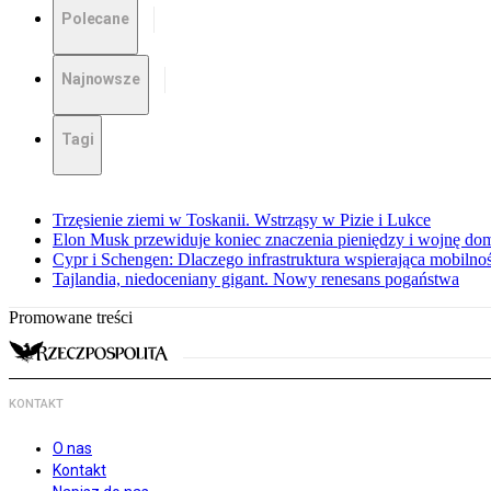
Polecane
Najnowsze
Tagi
Trzęsienie ziemi w Toskanii. Wstrząsy w Pizie i Lukce
Elon Musk przewiduje koniec znaczenia pieniędzy i wojnę do
Cypr i Schengen: Dlaczego infrastruktura wspierająca mobilno
Tajlandia, niedoceniany gigant. Nowy renesans pogaństwa
Promowane treści
KONTAKT
O nas
Kontakt