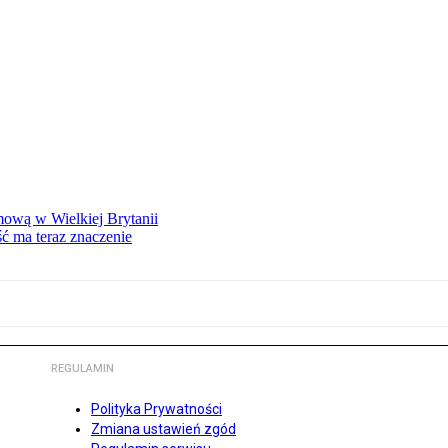
mową w Wielkiej Brytanii
ść ma teraz znaczenie
REGULAMIN
Polityka Prywatności
Zmiana ustawień zgód