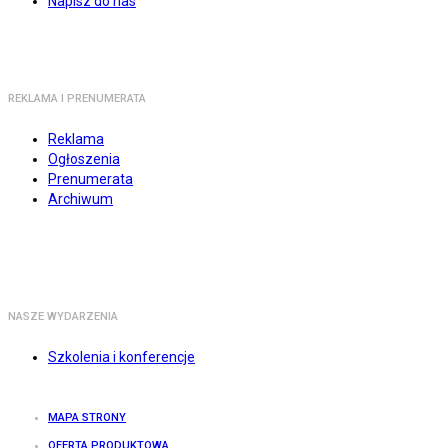
Napisz do nas
REKLAMA I PRENUMERATA
Reklama
Ogłoszenia
Prenumerata
Archiwum
NASZE WYDARZENIA
Szkolenia i konferencje
MAPA STRONY
OFERTA PRODUKTOWA