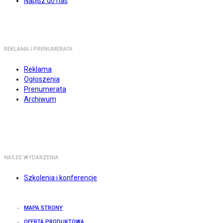
Napisz do nas
REKLAMA I PRENUMERATA
Reklama
Ogłoszenia
Prenumerata
Archiwum
NASZE WYDARZENIA
Szkolenia i konferencje
MAPA STRONY
OFERTA PRODUKTOWA