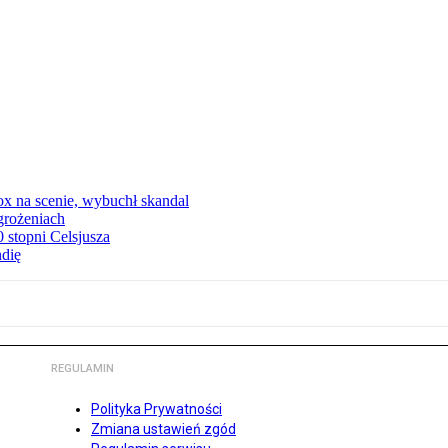
x na scenie, wybuchł skandal
grożeniach
stopni Celsjusza
ndię
REGULAMIN
Polityka Prywatności
Zmiana ustawień zgód