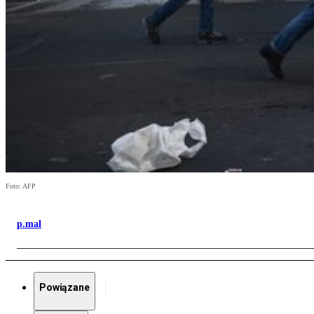
Foto: AFP
p.mal
Powiązane