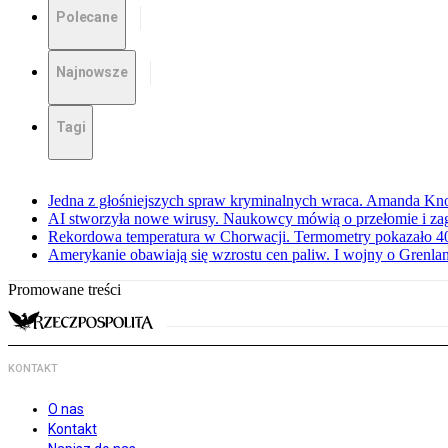
Polecane
Najnowsze
Tagi
Jedna z głośniejszych spraw kryminalnych wraca. Amanda Kno
AI stworzyła nowe wirusy. Naukowcy mówią o przełomie i za
Rekordowa temperatura w Chorwacji. Termometry pokazało 40 
Amerykanie obawiają się wzrostu cen paliw. I wojny o Grenla
Promowane treści
KONTAKT
O nas
Kontakt