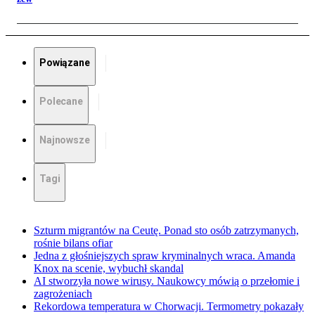
Powiązane
Polecane
Najnowsze
Tagi
Szturm migrantów na Ceutę. Ponad sto osób zatrzymanych,
rośnie bilans ofiar
Jedna z głośniejszych spraw kryminalnych wraca. Amanda
Knox na scenie, wybuchł skandal
AI stworzyła nowe wirusy. Naukowcy mówią o przełomie i
zagrożeniach
Rekordowa temperatura w Chorwacji. Termometry pokazały