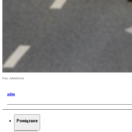
Foto: AdobeStock
adm
Powiązane