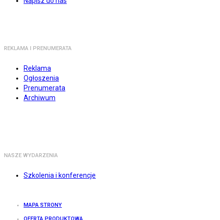
Napisz do nas
REKLAMA I PRENUMERATA
Reklama
Ogłoszenia
Prenumerata
Archiwum
NASZE WYDARZENIA
Szkolenia i konferencje
MAPA STRONY
OFERTA PRODUKTOWA