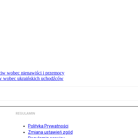
eciw wobec nienawiści i przemocy
w wobec ukraińskich uchodźców
REGULAMIN
Polityka Prywatności
Zmiana ustawień zgód