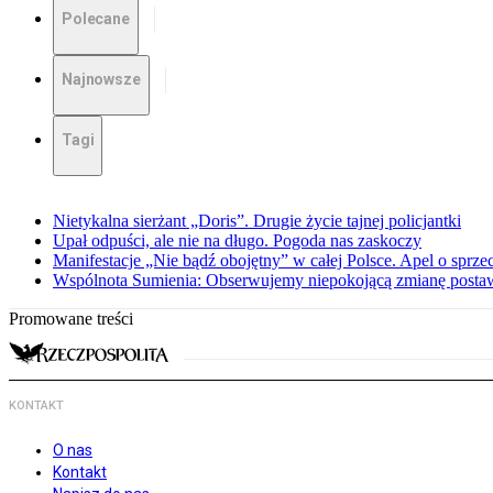
Polecane
Najnowsze
Tagi
Nietykalna sierżant „Doris”. Drugie życie tajnej policjantki
Upał odpuści, ale nie na długo. Pogoda nas zaskoczy
Manifestacje „Nie bądź obojętny” w całej Polsce. Apel o sprz
Wspólnota Sumienia: Obserwujemy niepokojącą zmianę posta
Promowane treści
KONTAKT
O nas
Kontakt