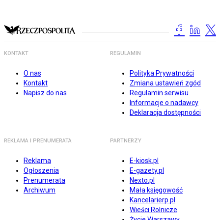
KONTAKT
REGULAMIN
O nas
Polityka Prywatności
Kontakt
Zmiana ustawień zgód
Napisz do nas
Regulamin serwisu
Informacje o nadawcy
Deklaracja dostępności
REKLAMA I PRENUMERATA
PARTNERZY
Reklama
E-kiosk.pl
Ogłoszenia
E-gazety.pl
Prenumerata
Nexto.pl
Archiwum
Mała księgowość
Kancelarierp.pl
Wieści Rolnicze
Życie Warszawy