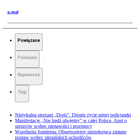
p.mal
Powiązane
Polecane
Najnowsze
Tagi
Nietykalna sierżant „Doris”. Drugie życie tajnej policjantki
Manifestacje „Nie bądź obojętny” w całej Polsce. Apel o
sprzeciw wobec nienawiści i przemocy
Wspólnota Sumienia: Obserwujemy niepokojącą zmianę
postaw wobec ukraińskich uchodźców