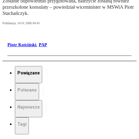
Zostanie odpowiednio przygotowana, należycie zostaną również
przeszkolone konsulaty – powiedział wiceminister w MSWiA Piotr
Stachańczyk.
Publikacja:
24.01.2008 04:45
Piotr Kościński
,
PAP
Powiązane
Polecane
Najnowsze
Tagi