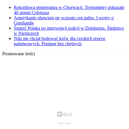
Rekordowa temperatura w Chorwacji. Termometry pokazało
40 stopni Celsjusza
Amerykanie obawiają się wzrostu cen paliw. I wojny o
Grenlandię
Śmierć Polaka po interwencji policji w Duisburgu. Śledztwo
w Niemczech
Nikt nie chciał hodować krów dla czeskich rezerw
państwowych. Przetarg bez chętnych
Promowane treści