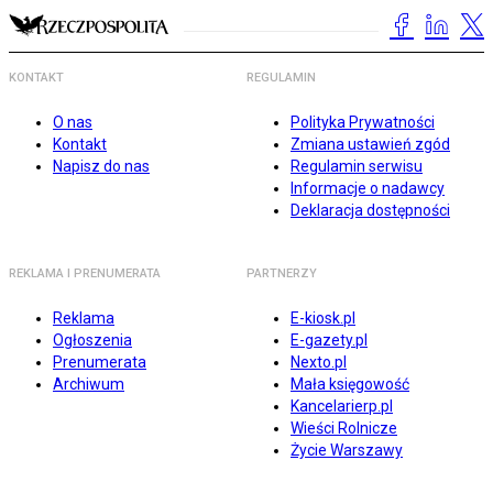
KONTAKT
REGULAMIN
O nas
Polityka Prywatności
Kontakt
Zmiana ustawień zgód
Napisz do nas
Regulamin serwisu
Informacje o nadawcy
Deklaracja dostępności
REKLAMA I PRENUMERATA
PARTNERZY
Reklama
E-kiosk.pl
Ogłoszenia
E-gazety.pl
Prenumerata
Nexto.pl
Archiwum
Mała księgowość
Kancelarierp.pl
Wieści Rolnicze
Życie Warszawy