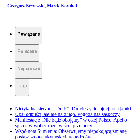
Grzegorz Byszewski
,
Marek Kozubal
Powiązane
Polecane
Najnowsze
Tagi
Nietykalna sierżant „Doris”. Drugie życie tajnej policjantki
Upał odpuści, ale nie na długo. Pogoda nas zaskoczy
Manifestacje „Nie bądź obojętny” w całej Polsce. Apel o
sprzeciw wobec nienawiści i przemocy
Wspólnota Sumienia: Obserwujemy niepokojącą zmianę
postaw wobec ukraińskich uchodźców