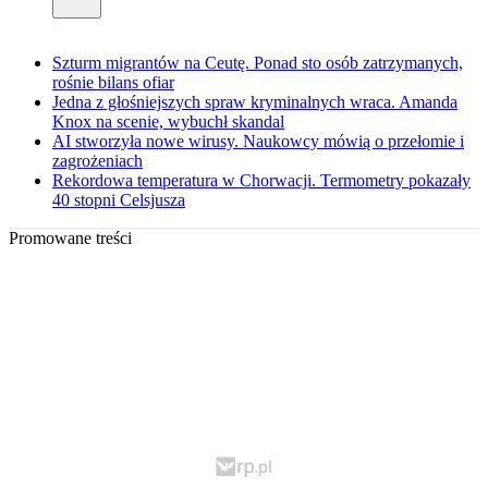
Szturm migrantów na Ceutę. Ponad sto osób zatrzymanych,
rośnie bilans ofiar
Jedna z głośniejszych spraw kryminalnych wraca. Amanda
Knox na scenie, wybuchł skandal
AI stworzyła nowe wirusy. Naukowcy mówią o przełomie i
zagrożeniach
Rekordowa temperatura w Chorwacji. Termometry pokazały
40 stopni Celsjusza
Promowane treści