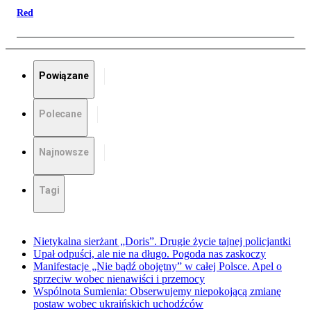
Red
Powiązane
Polecane
Najnowsze
Tagi
Nietykalna sierżant „Doris”. Drugie życie tajnej policjantki
Upał odpuści, ale nie na długo. Pogoda nas zaskoczy
Manifestacje „Nie bądź obojętny” w całej Polsce. Apel o
sprzeciw wobec nienawiści i przemocy
Wspólnota Sumienia: Obserwujemy niepokojącą zmianę
postaw wobec ukraińskich uchodźców