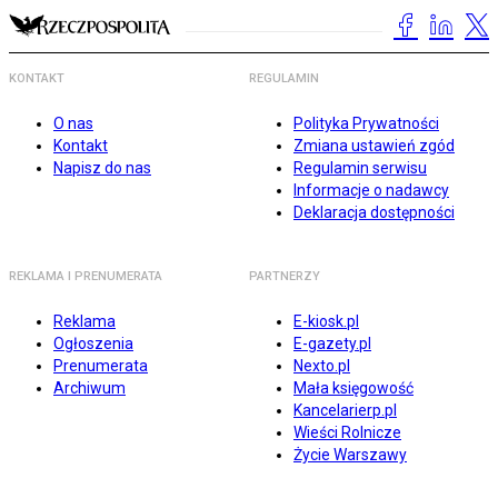
KONTAKT
REGULAMIN
O nas
Polityka Prywatności
Kontakt
Zmiana ustawień zgód
Napisz do nas
Regulamin serwisu
Informacje o nadawcy
Deklaracja dostępności
REKLAMA I PRENUMERATA
PARTNERZY
Reklama
E-kiosk.pl
Ogłoszenia
E-gazety.pl
Prenumerata
Nexto.pl
Archiwum
Mała księgowość
Kancelarierp.pl
Wieści Rolnicze
Życie Warszawy