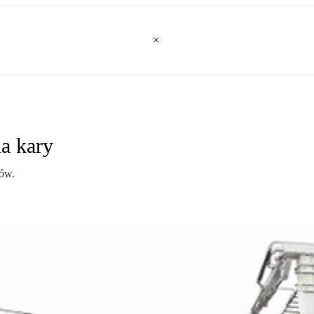
a kary
ów.