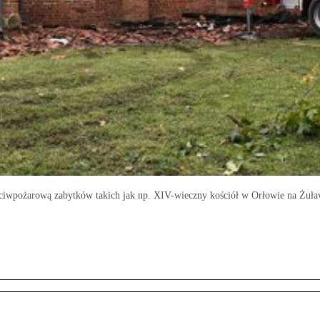
eciwpożarową zabytków takich jak np. XIV-wieczny kościół w Orłowie na Żuław