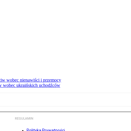
eciw wobec nienawiści i przemocy
w wobec ukraińskich uchodźców
REGULAMIN
Polityka Prywatności