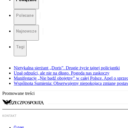
Polecane
Najnowsze
Tagi
Nietykalna sierżant „Doris”. Drugie życie tajnej policjantki
Upał odpuści, ale nie na długo. Pogoda nas zaskoczy
Manifestacje „Nie bądź obojętny” w całej Polsce. Apel o sprz
Wspólnota Sumienia: Obserwujemy niepokojącą zmianę posta
Promowane treści
KONTAKT
O nas