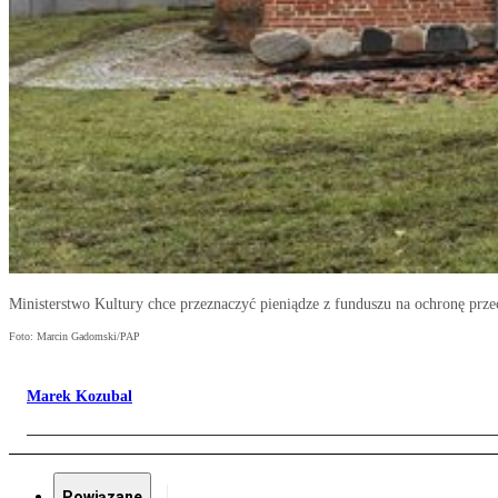
Ministerstwo Kultury chce przeznaczyć pieniądze z funduszu na ochronę prz
Foto: Marcin Gadomski/PAP
Marek Kozubal
Powiązane