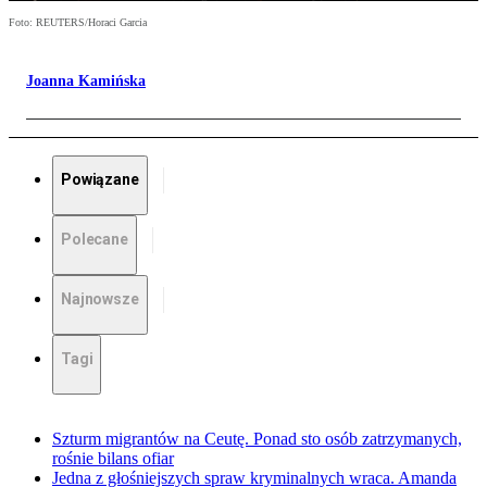
Foto: REUTERS/Horaci Garcia
Joanna Kamińska
Powiązane
Polecane
Najnowsze
Tagi
Szturm migrantów na Ceutę. Ponad sto osób zatrzymanych,
rośnie bilans ofiar
Jedna z głośniejszych spraw kryminalnych wraca. Amanda