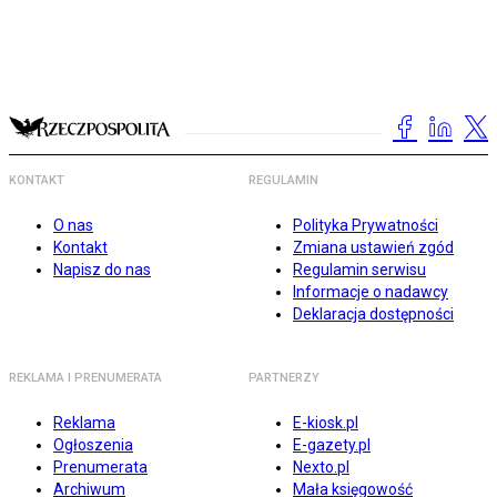
KONTAKT
REGULAMIN
O nas
Polityka Prywatności
Kontakt
Zmiana ustawień zgód
Napisz do nas
Regulamin serwisu
Informacje o nadawcy
Deklaracja dostępności
REKLAMA I PRENUMERATA
PARTNERZY
Reklama
E-kiosk.pl
Ogłoszenia
E-gazety.pl
Prenumerata
Nexto.pl
Archiwum
Mała księgowość