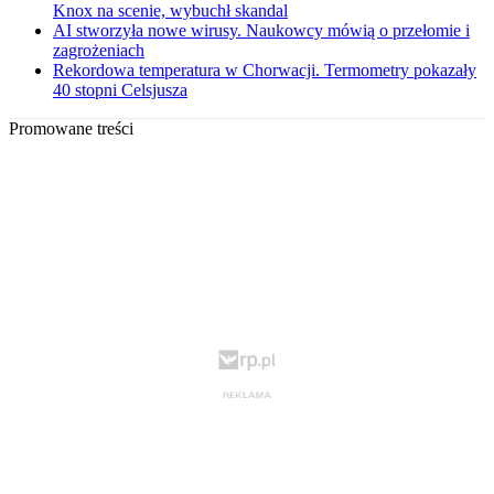
Knox na scenie, wybuchł skandal
AI stworzyła nowe wirusy. Naukowcy mówią o przełomie i
zagrożeniach
Rekordowa temperatura w Chorwacji. Termometry pokazały
40 stopni Celsjusza
Promowane treści