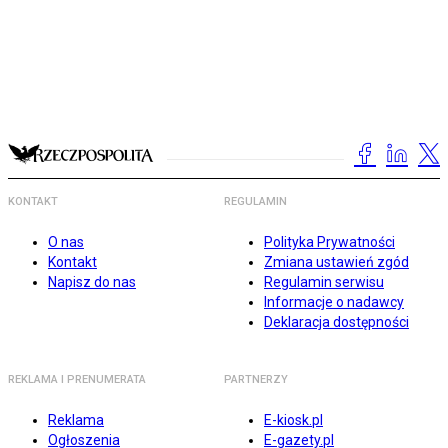
KONTAKT
REGULAMIN
O nas
Polityka Prywatności
Kontakt
Zmiana ustawień zgód
Napisz do nas
Regulamin serwisu
Informacje o nadawcy
Deklaracja dostępności
REKLAMA I PRENUMERATA
PARTNERZY
Reklama
E-kiosk.pl
Ogłoszenia
E-gazety.pl