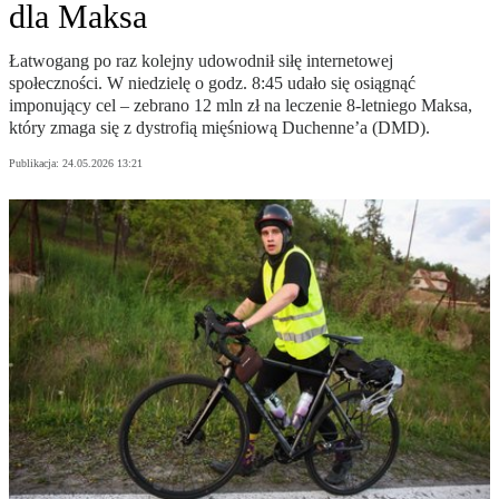
dla Maksa
Łatwogang po raz kolejny udowodnił siłę internetowej
społeczności. W niedzielę o godz. 8:45 udało się osiągnąć
imponujący cel – zebrano 12 mln zł na leczenie 8-letniego Maksa,
który zmaga się z dystrofią mięśniową Duchenne’a (DMD).
Publikacja:
24.05.2026 13:21