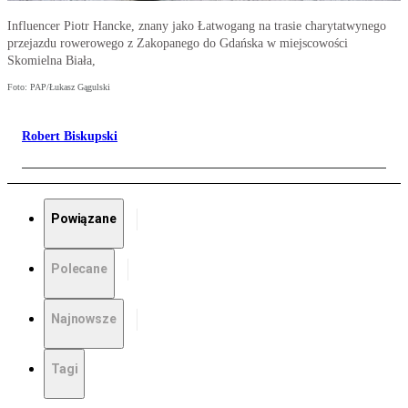
Influencer Piotr Hancke, znany jako Łatwogang na trasie charytatwynego
przejazdu rowerowego z Zakopanego do Gdańska w miejscowości
Skomielna Biała,
Foto: PAP/Łukasz Gągulski
Robert Biskupski
Powiązane
Polecane
Najnowsze
Tagi