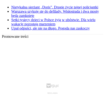
Nietykalna sierżant „Doris”. Drugie życie tajnej policjantki
Warszawa szykuje się do defilady. Wisłostrada i dwa mosty
będą zamknięte
Setki tysięcy dzieci w Polsce żyją w ubóstwie. Dla wielu
wakacje pozostają marzeniem
Upał odpuści, ale nie na długo. Pogoda nas zaskoczy
Promowane treści