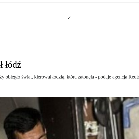
ł łódź
aży obiegło świat, kierował łodzią, która zatonęła - podaje agencja Reu