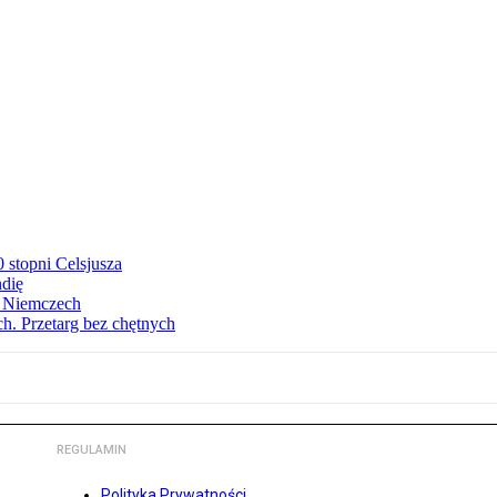
stopni Celsjusza
ndię
w Niemczech
h. Przetarg bez chętnych
REGULAMIN
Polityka Prywatności