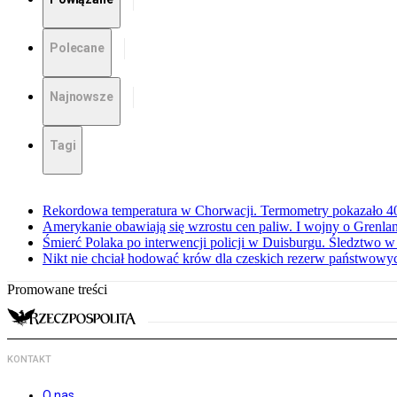
Polecane
Najnowsze
Tagi
Rekordowa temperatura w Chorwacji. Termometry pokazało 40 
Amerykanie obawiają się wzrostu cen paliw. I wojny o Grenla
Śmierć Polaka po interwencji policji w Duisburgu. Śledztwo 
Nikt nie chciał hodować krów dla czeskich rezerw państwowyc
Promowane treści
KONTAKT
O nas