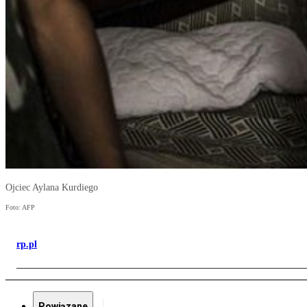
Ojciec Aylana Kurdiego
Foto: AFP
rp.pl
Powiązane