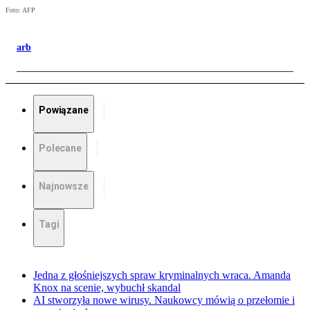
Foto: AFP
arb
Powiązane
Polecane
Najnowsze
Tagi
Jedna z głośniejszych spraw kryminalnych wraca. Amanda
Knox na scenie, wybuchł skandal
AI stworzyła nowe wirusy. Naukowcy mówią o przełomie i