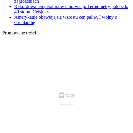
zagrożeniach
Rekordowa temperatura w Chorwacji. Termometry pokazało
40 stopni Celsjusza
Amerykanie obawiają się wzrostu cen paliw. I wojny o
Grenlandię
Promowane treści