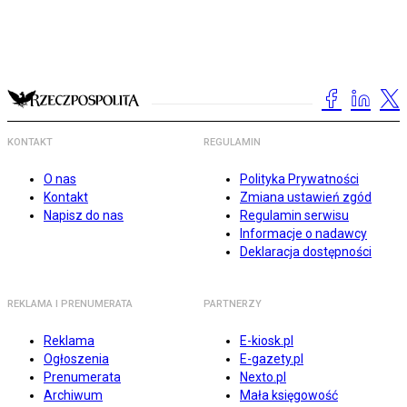
KONTAKT
REGULAMIN
O nas
Polityka Prywatności
Kontakt
Zmiana ustawień zgód
Napisz do nas
Regulamin serwisu
Informacje o nadawcy
Deklaracja dostępności
REKLAMA I PRENUMERATA
PARTNERZY
Reklama
E-kiosk.pl
Ogłoszenia
E-gazety.pl
Prenumerata
Nexto.pl
Archiwum
Mała księgowość