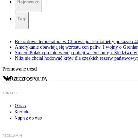
Najnowsze
Tagi
Rekordowa temperatura w Chorwacji. Termometry pokazało 40 
Amerykanie obawiają się wzrostu cen paliw. I wojny o Grenla
Śmierć Polaka po interwencji policji w Duisburgu. Śledztwo 
Nikt nie chciał hodować krów dla czeskich rezerw państwowyc
Promowane treści
KONTAKT
O nas
Kontakt
Napisz do nas
REGULAMIN