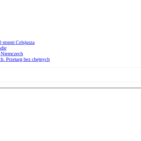
stopni Celsjusza
ndię
w Niemczech
h. Przetarg bez chętnych