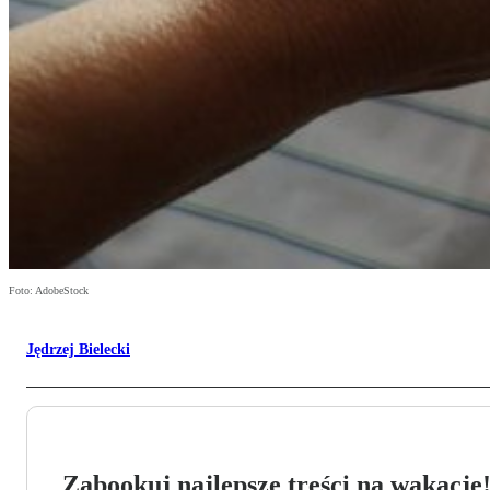
Foto: AdobeStock
Jędrzej Bielecki
Zabookuj najlepsze treści na wakacje