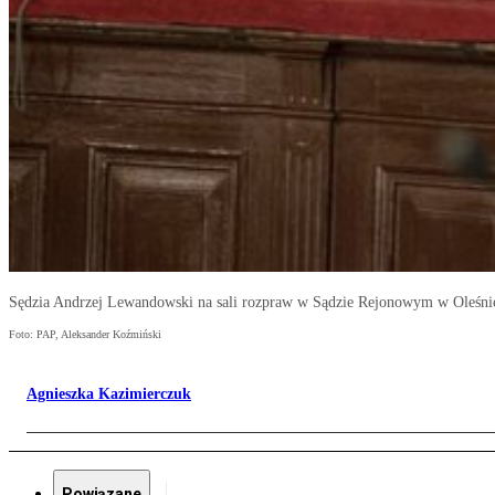
Sędzia Andrzej Lewandowski na sali rozpraw w Sądzie Rejonowym w Oleśnic
Foto: PAP, Aleksander Koźmiński
Agnieszka Kazimierczuk
Powiązane