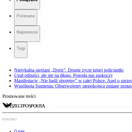
Polecane
Najnowsze
Tagi
Nietykalna sierżant „Doris”. Drugie życie tajnej policjantki
Upał odpuści, ale nie na długo. Pogoda nas zaskoczy
Manifestacje „Nie bądź obojętny” w całej Polsce. Apel o sprz
Wspólnota Sumienia: Obserwujemy niepokojącą zmianę posta
Promowane treści
KONTAKT
O nas