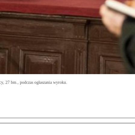
y, 27 bm., podczas ogłaszania wyroku.