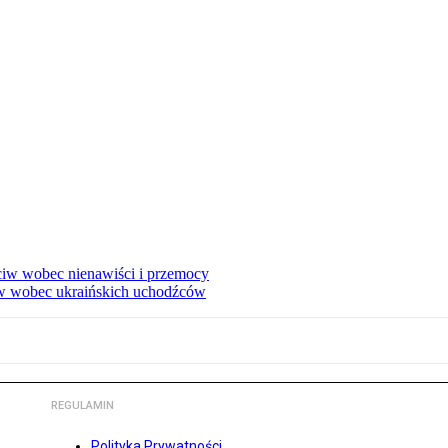
eciw wobec nienawiści i przemocy
w wobec ukraińskich uchodźców
REGULAMIN
Polityka Prywatności