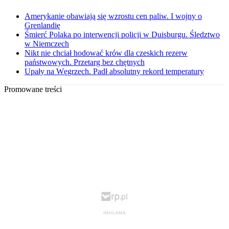
Amerykanie obawiają się wzrostu cen paliw. I wojny o
Grenlandię
Śmierć Polaka po interwencji policji w Duisburgu. Śledztwo
w Niemczech
Nikt nie chciał hodować krów dla czeskich rezerw
państwowych. Przetarg bez chętnych
Upały na Węgrzech. Padł absolutny rekord temperatury
Promowane treści