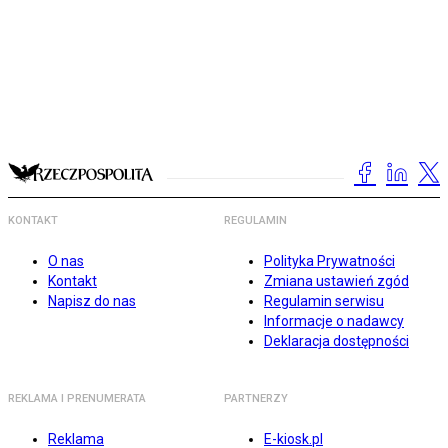
KONTAKT
REGULAMIN
O nas
Polityka Prywatności
Kontakt
Zmiana ustawień zgód
Napisz do nas
Regulamin serwisu
Informacje o nadawcy
Deklaracja dostępności
REKLAMA I PRENUMERATA
PARTNERZY
Reklama
E-kiosk.pl