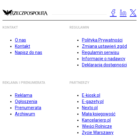
KONTAKT
REGULAMIN
O nas
Polityka Prywatności
Kontakt
Zmiana ustawień zgód
Napisz do nas
Regulamin serwisu
Informacje o nadawcy
Deklaracja dostępności
REKLAMA I PRENUMERATA
PARTNERZY
Reklama
E-kiosk.pl
Ogłoszenia
E-gazety.pl
Prenumerata
Nexto.pl
Archiwum
Mała księgowość
Kancelarierp.pl
Wieści Rolnicze
Życie Warszawy