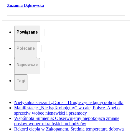
Zuzanna Dąbrowska
Powiązane
Polecane
Najnowsze
Tagi
Nietykalna sierżant „Doris”. Drugie życie tajnej policjantki
Manifestacje „Nie bądź obojętny” w całej Polsce. Apel o
sprzeciw wobec nienawiści i przemocy
Wspólnota Sumienia: Obserwujemy niepokojącą zmianę
postaw wobec ukraińskich uchodźców
Rekord ciepła w Zakopanem. Średnia temperatura dobowa