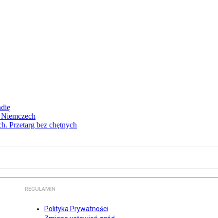
ndię
w Niemczech
h. Przetarg bez chętnych
REGULAMIN
Polityka Prywatności