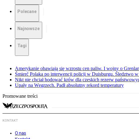
Polecane
Najnowsze
Tagi
Amerykanie obawiają się wzrostu cen paliw. I wojny o Grenla
Śmierć Polaka po interwencji policji w Duisburgu. Śledztwo 
Nikt nie chciał hodować krów dla czeskich rezerw państwowyc
Upały na Węgrzech. Padł absolutny rekord temperatury
Promowane treści
KONTAKT
O nas