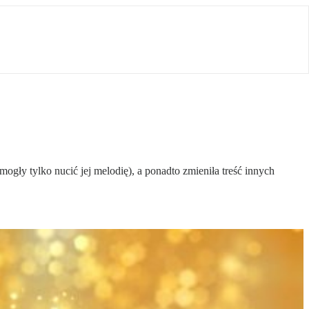
gły tylko nucić jej melodię), a ponadto zmieniła treść innych