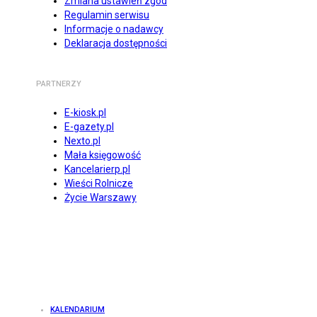
Zmiana ustawień zgód
Regulamin serwisu
Informacje o nadawcy
Deklaracja dostępności
PARTNERZY
E-kiosk.pl
E-gazety.pl
Nexto.pl
Mała księgowość
Kancelarierp.pl
Wieści Rolnicze
Życie Warszawy
KALENDARIUM