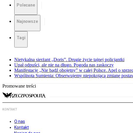
Polecane
Najnowsze
Tagi
Nietykalna sierżant „Doris”. Drugie życie tajnej policjantki
Upał odpuści, ale nie na długo. Pogoda nas zaskoczy
Manifestacje „Nie bądź obojętny” w całej Polsce. Apel o sprz
Wspólnota Sumienia: Obserwujemy niepokojącą zmianę posta
Promowane treści
KONTAKT
O nas
Kontakt