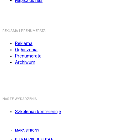
Napisz do nas
REKLAMA I PRENUMERATA
Reklama
Ogłoszenia
Prenumerata
Archiwum
NASZE WYDARZENIA
Szkolenia i konferencje
MAPA STRONY
OFERTA PRODUKTOWA