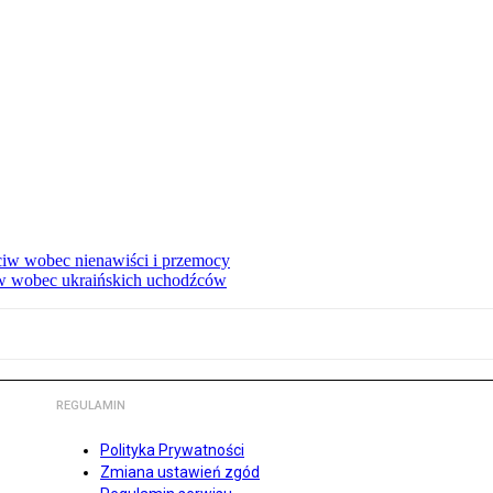
eciw wobec nienawiści i przemocy
w wobec ukraińskich uchodźców
REGULAMIN
Polityka Prywatności
Zmiana ustawień zgód