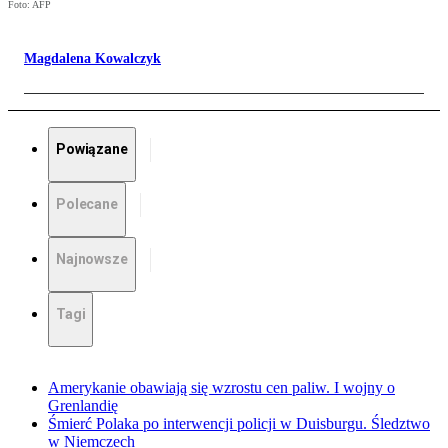
Foto: AFP
Magdalena Kowalczyk
Powiązane
Polecane
Najnowsze
Tagi
Amerykanie obawiają się wzrostu cen paliw. I wojny o
Grenlandię
Śmierć Polaka po interwencji policji w Duisburgu. Śledztwo
w Niemczech