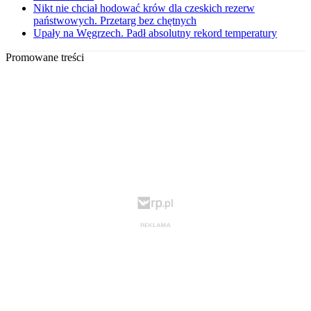
Nikt nie chciał hodować krów dla czeskich rezerw
państwowych. Przetarg bez chętnych
Upały na Węgrzech. Padł absolutny rekord temperatury
Promowane treści