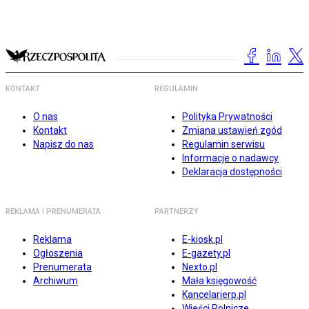
KONTAKT
REGULAMIN
O nas
Polityka Prywatności
Kontakt
Zmiana ustawień zgód
Napisz do nas
Regulamin serwisu
Informacje o nadawcy
Deklaracja dostępności
REKLAMA I PRENUMERATA
PARTNERZY
Reklama
E-kiosk.pl
Ogłoszenia
E-gazety.pl
Prenumerata
Nexto.pl
Archiwum
Mała księgowość
Kancelarierp.pl
Wieści Rolnicze