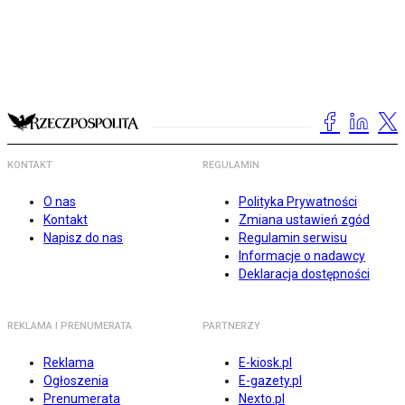
KONTAKT
REGULAMIN
O nas
Polityka Prywatności
Kontakt
Zmiana ustawień zgód
Napisz do nas
Regulamin serwisu
Informacje o nadawcy
Deklaracja dostępności
REKLAMA I PRENUMERATA
PARTNERZY
Reklama
E-kiosk.pl
Ogłoszenia
E-gazety.pl
Prenumerata
Nexto.pl