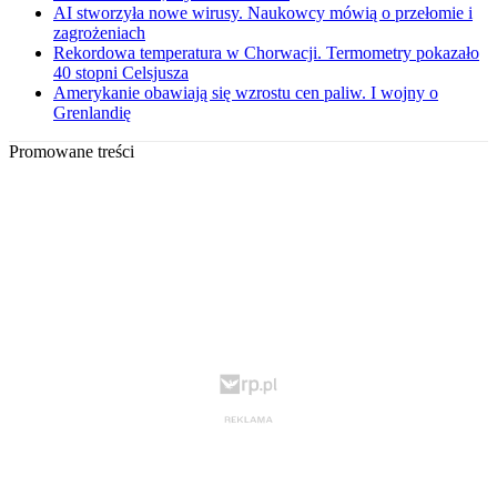
AI stworzyła nowe wirusy. Naukowcy mówią o przełomie i
zagrożeniach
Rekordowa temperatura w Chorwacji. Termometry pokazało
40 stopni Celsjusza
Amerykanie obawiają się wzrostu cen paliw. I wojny o
Grenlandię
Promowane treści