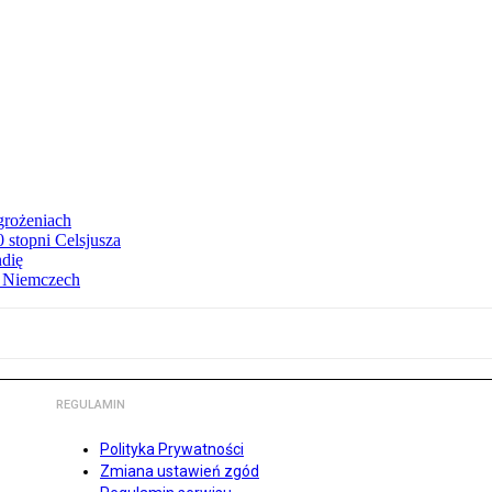
grożeniach
stopni Celsjusza
ndię
w Niemczech
REGULAMIN
Polityka Prywatności
Zmiana ustawień zgód