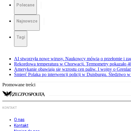
Polecane
Najnowsze
Tagi
AI stworzyła nowe wirusy. Naukowcy mówią o przełomie i za
Rekordowa temperatura w Chorwacji. Termometry pokazało 40 
Amerykanie obawiają się wzrostu cen paliw. I wojny o Grenla
Śmierć Polaka po interwencji policji w Duisburgu. Śledztwo 
Promowane treści
KONTAKT
O nas
Kontakt