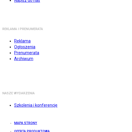
Napisz do nas
REKLAMA I PRENUMERATA
Reklama
Ogłoszenia
Prenumerata
Archiwum
NASZE WYDARZENIA
Szkolenia i konferencje
MAPA STRONY
OFERTA PRODUKTOWA