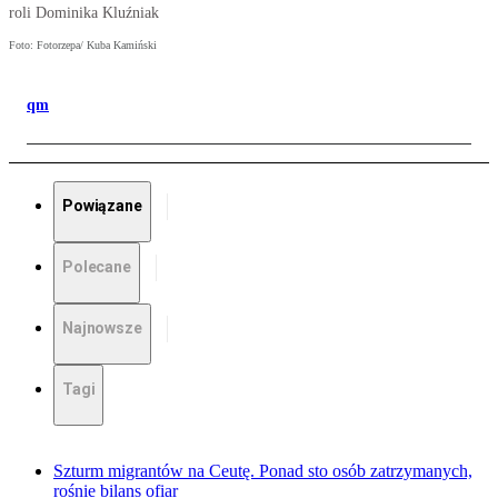
roli Dominika Kluźniak
Foto: Fotorzepa/ Kuba Kamiński
qm
Powiązane
Polecane
Najnowsze
Tagi
Szturm migrantów na Ceutę. Ponad sto osób zatrzymanych,
rośnie bilans ofiar