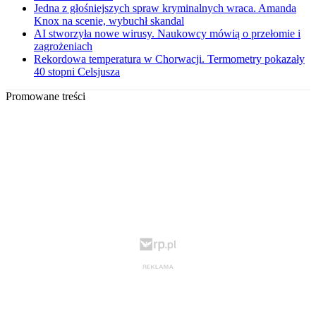
Jedna z głośniejszych spraw kryminalnych wraca. Amanda
Knox na scenie, wybuchł skandal
AI stworzyła nowe wirusy. Naukowcy mówią o przełomie i
zagrożeniach
Rekordowa temperatura w Chorwacji. Termometry pokazały
40 stopni Celsjusza
Promowane treści