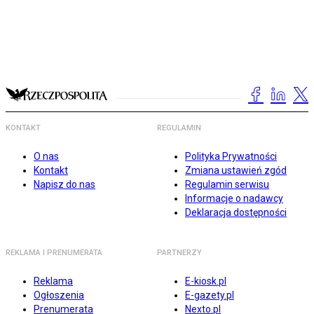
KONTAKT
REGULAMIN
O nas
Polityka Prywatności
Kontakt
Zmiana ustawień zgód
Napisz do nas
Regulamin serwisu
Informacje o nadawcy
Deklaracja dostępności
REKLAMA I PRENUMERATA
PARTNERZY
Reklama
E-kiosk.pl
Ogłoszenia
E-gazety.pl
Prenumerata
Nexto.pl