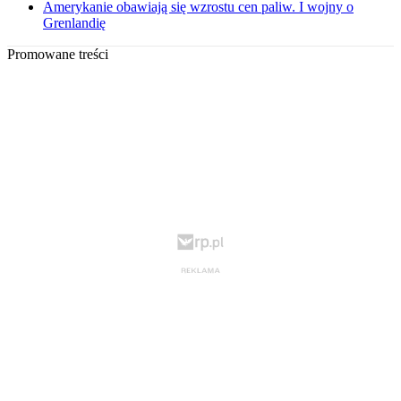
Amerykanie obawiają się wzrostu cen paliw. I wojny o
Grenlandię
Promowane treści