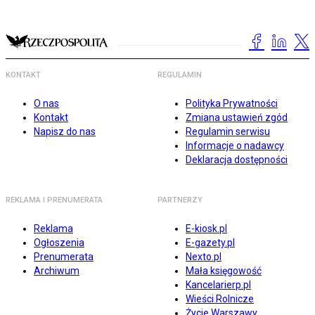
KONTAKT
REGULAMIN
O nas
Polityka Prywatności
Kontakt
Zmiana ustawień zgód
Napisz do nas
Regulamin serwisu
Informacje o nadawcy
Deklaracja dostępności
REKLAMA I PRENUMERATA
PARTNERZY
Reklama
E-kiosk.pl
Ogłoszenia
E-gazety.pl
Prenumerata
Nexto.pl
Archiwum
Mała księgowość
Kancelarierp.pl
Wieści Rolnicze
Życie Warszawy