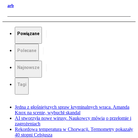
arb
Powiązane
Polecane
Najnowsze
Tagi
Jedna z głośniejszych spraw kryminalnych wraca. Amanda
Knox na scenie, wybuchł skandal
AI stworzyła nowe wirusy. Naukowcy mówią o przełomie i
zagrożeniach
Rekordowa temperatura w Chorwacji. Termometry pokazały
40 stopni Celsjusza