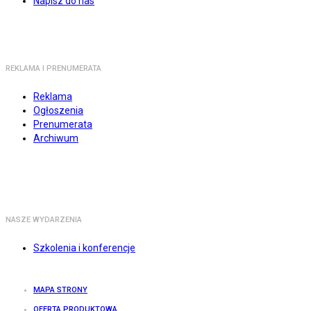
Napisz do nas
REKLAMA I PRENUMERATA
Reklama
Ogłoszenia
Prenumerata
Archiwum
NASZE WYDARZENIA
Szkolenia i konferencje
MAPA STRONY
OFERTA PRODUKTOWA