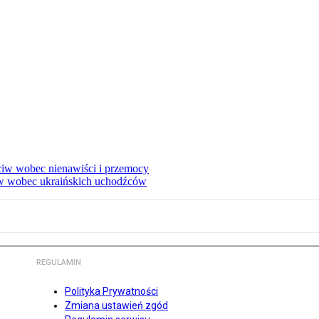
eciw wobec nienawiści i przemocy
w wobec ukraińskich uchodźców
REGULAMIN
Polityka Prywatności
Zmiana ustawień zgód