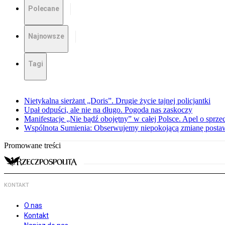
Polecane
Najnowsze
Tagi
Nietykalna sierżant „Doris”. Drugie życie tajnej policjantki
Upał odpuści, ale nie na długo. Pogoda nas zaskoczy
Manifestacje „Nie bądź obojętny” w całej Polsce. Apel o sprz
Wspólnota Sumienia: Obserwujemy niepokojącą zmianę posta
Promowane treści
KONTAKT
O nas
Kontakt