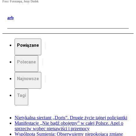
Foto: Fotorzepa, Jerzy Dudek
arb
Powiązane
Polecane
Najnowsze
Tagi
Nietykalna sierżant „Doris”. Drugie życie tajnej policjantki
Manifestacje „Nie bądź obojętny” w całej Polsce. Apel o
sprzeciw wobec nienawiści i przemocy
Wspólnota Sumienia: Obserwujemy niepokojącą zmianę