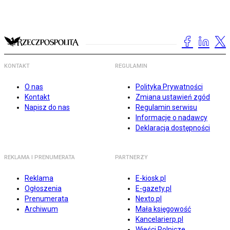
KONTAKT
REGULAMIN
O nas
Polityka Prywatności
Kontakt
Zmiana ustawień zgód
Napisz do nas
Regulamin serwisu
Informacje o nadawcy
Deklaracja dostępności
REKLAMA I PRENUMERATA
PARTNERZY
Reklama
E-kiosk.pl
Ogłoszenia
E-gazety.pl
Prenumerata
Nexto.pl
Archiwum
Mała księgowość
Kancelarierp.pl
Wieści Rolnicze