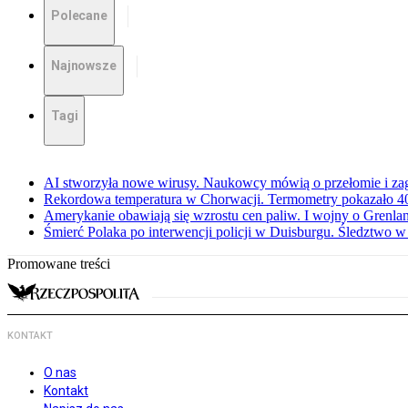
Polecane
Najnowsze
Tagi
AI stworzyła nowe wirusy. Naukowcy mówią o przełomie i za
Rekordowa temperatura w Chorwacji. Termometry pokazało 40 
Amerykanie obawiają się wzrostu cen paliw. I wojny o Grenla
Śmierć Polaka po interwencji policji w Duisburgu. Śledztwo 
Promowane treści
KONTAKT
O nas
Kontakt