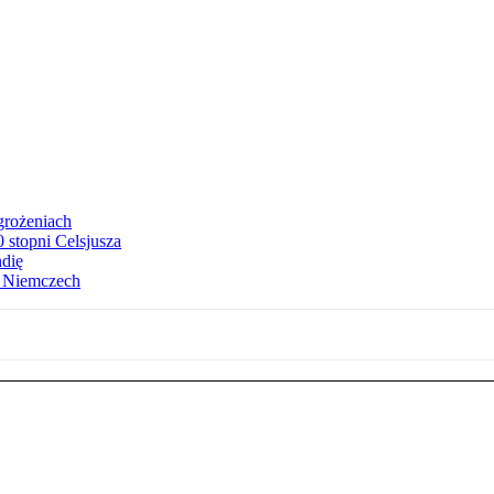
grożeniach
stopni Celsjusza
ndię
w Niemczech